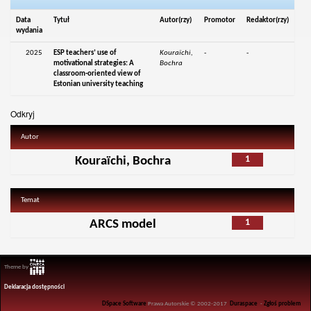
Data
Tytuł
Autor(rzy)
Promotor
Redaktor(rzy)
wydania
2025
ESP teachers’ use of
Kouraïchi,
-
-
motivational strategies: A
Bochra
classroom-oriented view of
Estonian university teaching
Odkryj
Autor
1
Kouraïchi, Bochra
Temat
1
ARCS model
Theme by
Deklaracja dostępności
DSpace Software
Prawa Autorskie © 2002-2017
Duraspace
-
Zgłoś problem