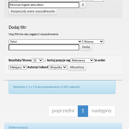
Rozpocznij nowe wyszukiwanie
Dodaj filtr:
Uzyj filtrów aby zagęścić wyszukiwanie.
Rezultaty/Strona
|
Sortuj pozycje wg
In order
Autorzy/rekord
Rezultaty 1-1 z 1 (Czas wyszukiwania: 0.001 sekund).
poprzedni
1
następny
Odsłon pozycji: