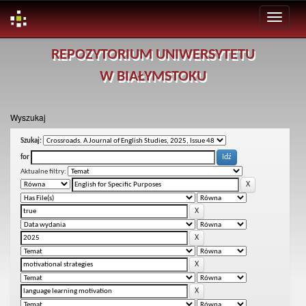
Skip
REPOZYTORIUM UNIWERSYTETU
navigation
W BIAŁYMSTOKU
Wyszukaj
Szukaj:
for
Aktualne filtry: