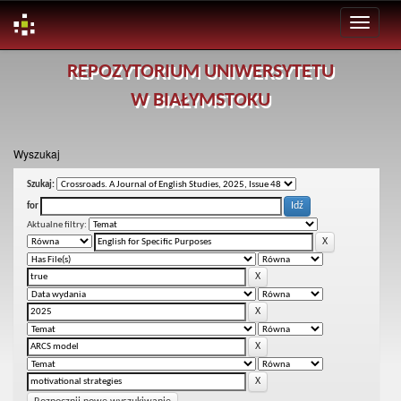
Skip
REPOZYTORIUM UNIWERSYTETU
navigation
W BIAŁYMSTOKU
Wyszukaj
Szukaj:
for
Aktualne filtry: