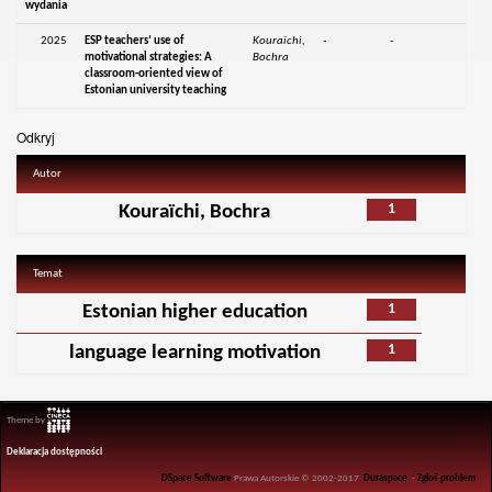
wydania
2025
ESP teachers’ use of
Kouraïchi,
-
-
motivational strategies: A
Bochra
classroom-oriented view of
Estonian university teaching
Odkryj
Autor
1
Kouraïchi, Bochra
Temat
1
Estonian higher education
1
language learning motivation
Theme by
Deklaracja dostępności
DSpace Software
Prawa Autorskie © 2002-2017
Duraspace
-
Zgłoś problem