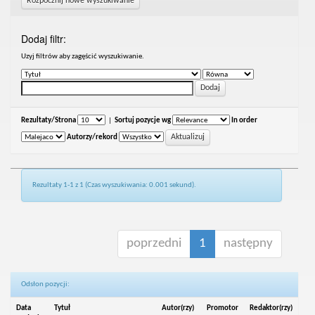
Rozpocznij nowe wyszukiwanie
Dodaj filtr:
Uzyj filtrów aby zagęścić wyszukiwanie.
Rezultaty/Strona
|
Sortuj pozycje wg
In order
Autorzy/rekord
Rezultaty 1-1 z 1 (Czas wyszukiwania: 0.001 sekund).
poprzedni
1
następny
Odsłon pozycji:
Data
Tytuł
Autor(rzy)
Promotor
Redaktor(rzy)