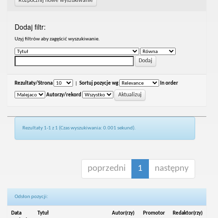
Rozpocznij nowe wyszukiwanie
Dodaj filtr:
Uzyj filtrów aby zagęścić wyszukiwanie.
Rezultaty/Strona
|
Sortuj pozycje wg
In order
Autorzy/rekord
Rezultaty 1-1 z 1 (Czas wyszukiwania: 0.001 sekund).
poprzedni
1
następny
Odsłon pozycji:
Data
Tytuł
Autor(rzy)
Promotor
Redaktor(rzy)