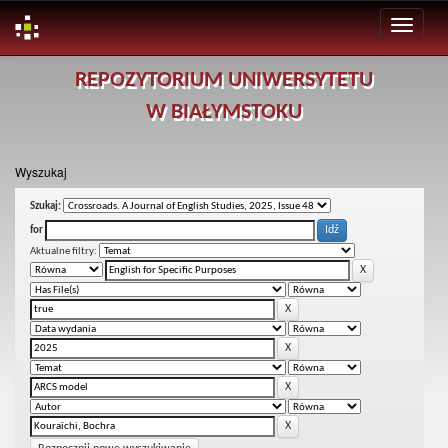
Skip
REPOZYTORIUM UNIWERSYTETU
navigation
W BIAŁYMSTOKU
Wyszukaj
Szukaj:
for
Aktualne filtry: