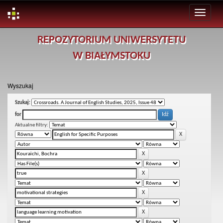
Skip
REPOZYTORIUM UNIWERSYTETU
navigation
W BIAŁYMSTOKU
Wyszukaj
Szukaj:
for
Aktualne filtry: