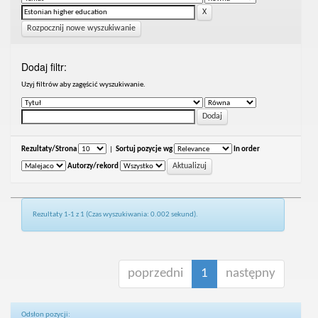
Rozpocznij nowe wyszukiwanie
Dodaj filtr:
Uzyj filtrów aby zagęścić wyszukiwanie.
Rezultaty/Strona
|
Sortuj pozycje wg
In order
Autorzy/rekord
Rezultaty 1-1 z 1 (Czas wyszukiwania: 0.002 sekund).
poprzedni
1
następny
Odsłon pozycji: