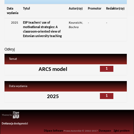
Data
Tytuł
Autor(rzy)
Promotor
Redaktor(rzy)
wydania
2025
ESP teachers’ use of
Kouraïchi,
-
-
motivational strategies: A
Bochra
classroom-oriented view of
Estonian university teaching
Odkryj
Temat
1
ARCS model
Data wydania
1
2025
Theme by
Deklaracja dostępności
DSpace Software
Prawa Autorskie © 2002-2017
Duraspace
-
Zgłoś problem