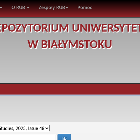
O RUB
Zespoły RUB
Pomoc
EPOZYTORIUM UNIWERSYTE
W BIAŁYMSTOKU