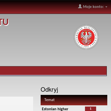
Moje konto:
TU
Odkryj
Temat
1
Estonian higher