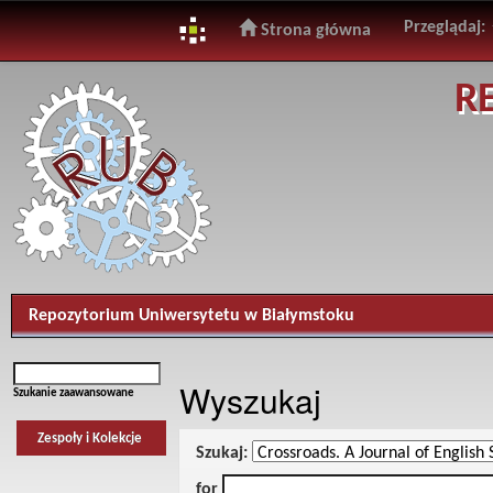
Przeglądaj:
Strona główna
Skip
R
navigation
Repozytorium Uniwersytetu w Białymstoku
Wyszukaj
Szukanie zaawansowane
Zespoły i Kolekcje
Szukaj:
for