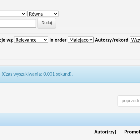
cje wg
In order
Autorzy/rekord
1 (Czas wyszukiwania: 0.001 sekund).
poprzedn
Autor(rzy)
Promo