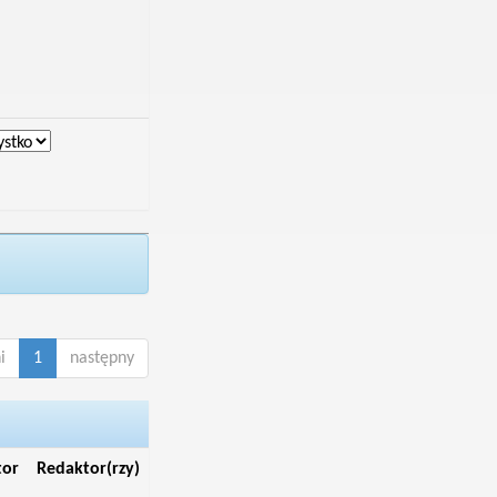
i
1
następny
tor
Redaktor(rzy)