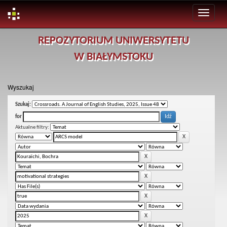
Skip
REPOZYTORIUM UNIWERSYTETU
navigation
W BIAŁYMSTOKU
Wyszukaj
Szukaj:
for
Aktualne filtry: