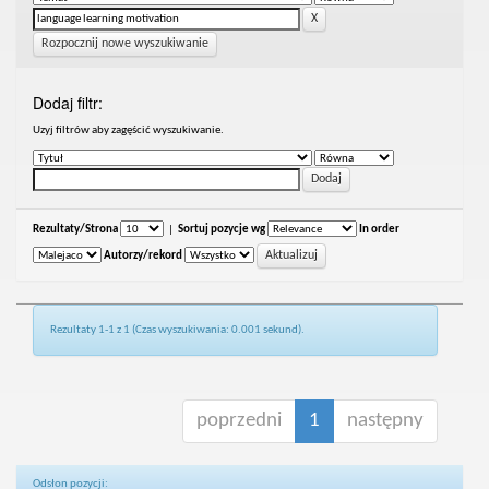
Rozpocznij nowe wyszukiwanie
Dodaj filtr:
Uzyj filtrów aby zagęścić wyszukiwanie.
Rezultaty/Strona
|
Sortuj pozycje wg
In order
Autorzy/rekord
Rezultaty 1-1 z 1 (Czas wyszukiwania: 0.001 sekund).
poprzedni
1
następny
Odsłon pozycji: