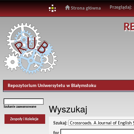
Przeglądaj:
Strona główna
Skip
R
navigation
Repozytorium Uniwersytetu w Białymstoku
Wyszukaj
Szukanie zaawansowane
Zespoły i Kolekcje
Szukaj:
for