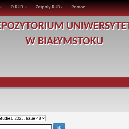
O RUB
Zespoły RUB
Pomoc
EPOZYTORIUM UNIWERSYTE
W BIAŁYMSTOKU