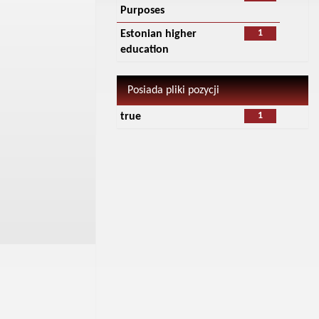
Purposes
1
Estonian higher
education
Posiada pliki pozycji
1
true