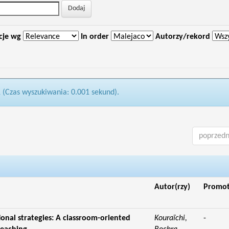
cje wg
In order
Autorzy/rekord
1 (Czas wyszukiwania: 0.001 sekund).
poprzedn
Autor(rzy)
Promo
ional strategies: A classroom-oriented
Kouraïchi,
-