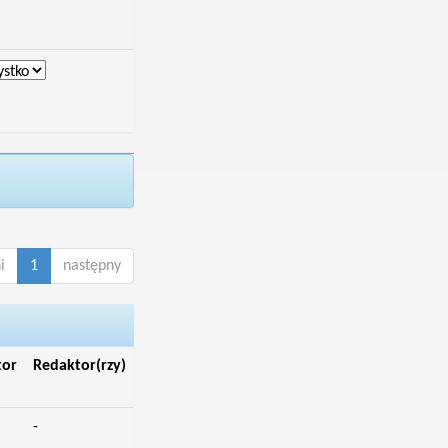
i
1
następny
tor
Redaktor(rzy)
-