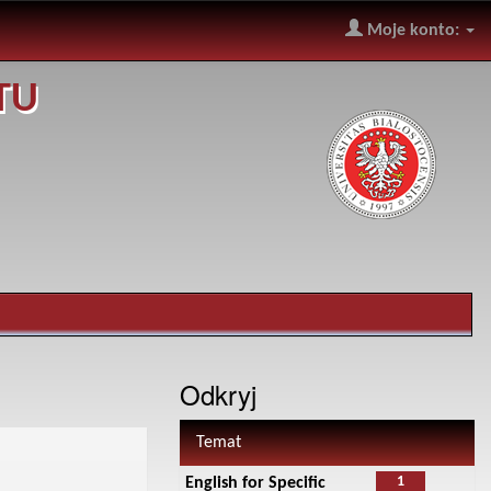
Moje konto:
TU
Odkryj
Temat
1
English for Specific