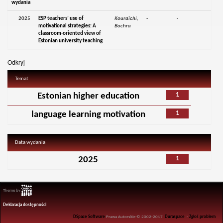
wydania
2025
ESP teachers’ use of
Kouraïchi,
-
-
motivational strategies: A
Bochra
classroom-oriented view of
Estonian university teaching
Odkryj
Temat
1
Estonian higher education
1
language learning motivation
Data wydania
1
2025
Theme by
Deklaracja dostępności
DSpace Software
Prawa Autorskie © 2002-2017
Duraspace
-
Zgłoś problem