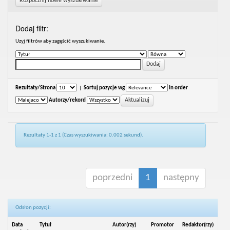
Rozpocznij nowe wyszukiwanie
Dodaj filtr:
Uzyj filtrów aby zagęścić wyszukiwanie.
Rezultaty/Strona
|
Sortuj pozycje wg
In order
Autorzy/rekord
Rezultaty 1-1 z 1 (Czas wyszukiwania: 0.002 sekund).
poprzedni
1
następny
Odsłon pozycji:
Data
Tytuł
Autor(rzy)
Promotor
Redaktor(rzy)