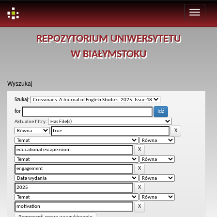
Skip
REPOZYTORIUM UNIWERSYTETU
navigation
W BIAŁYMSTOKU
Wyszukaj
Szukaj:
for
Aktualne filtry: