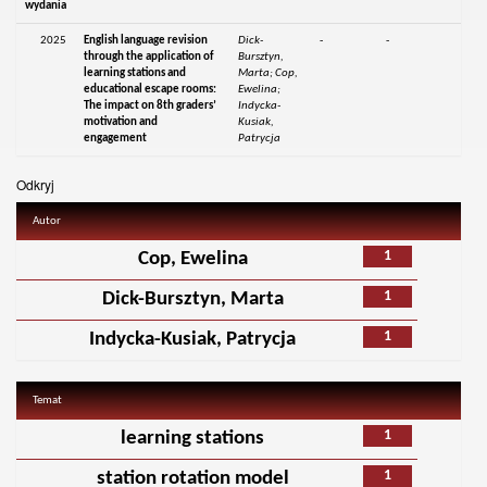
wydania
2025
English language revision
Dick-
-
-
through the application of
Bursztyn,
learning stations and
Marta; Cop,
educational escape rooms:
Ewelina;
The impact on 8th graders’
Indycka-
motivation and
Kusiak,
engagement
Patrycja
Odkryj
Autor
1
Cop, Ewelina
1
Dick-Bursztyn, Marta
1
Indycka-Kusiak, Patrycja
Temat
1
learning stations
1
station rotation model