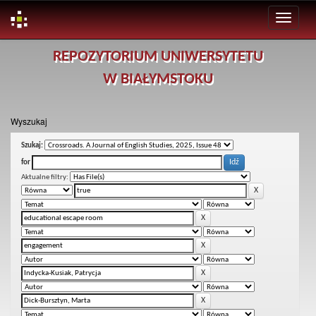
Skip
REPOZYTORIUM UNIWERSYTETU
navigation
W BIAŁYMSTOKU
Wyszukaj
Szukaj:
for
Aktualne filtry: