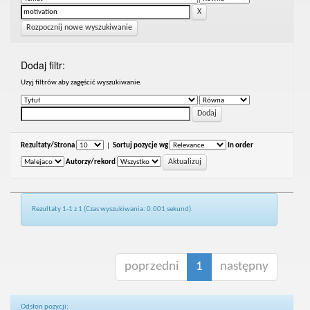
Rozpocznij nowe wyszukiwanie
Dodaj filtr:
Uzyj filtrów aby zagęścić wyszukiwanie.
Rezultaty/Strona
|
Sortuj pozycje wg
In order
Autorzy/rekord
Rezultaty 1-1 z 1 (Czas wyszukiwania: 0.001 sekund).
poprzedni
1
następny
Odsłon pozycji: