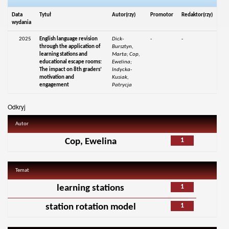
Data
Tytuł
Autor(rzy)
Promotor
Redaktor(rzy)
wydania
2025
English language revision
Dick-
-
-
through the application of
Bursztyn,
learning stations and
Marta; Cop,
educational escape rooms:
Ewelina;
The impact on 8th graders’
Indycka-
motivation and
Kusiak,
engagement
Patrycja
Odkryj
Autor
1
Cop, Ewelina
Temat
1
learning stations
1
station rotation model