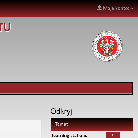
Moje konto:
TU
Odkryj
Temat
1
learning stations