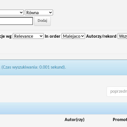
cje wg
In order
Autorzy/rekord
1 (Czas wyszukiwania: 0.001 sekund).
poprzedn
Autor(rzy)
Promo