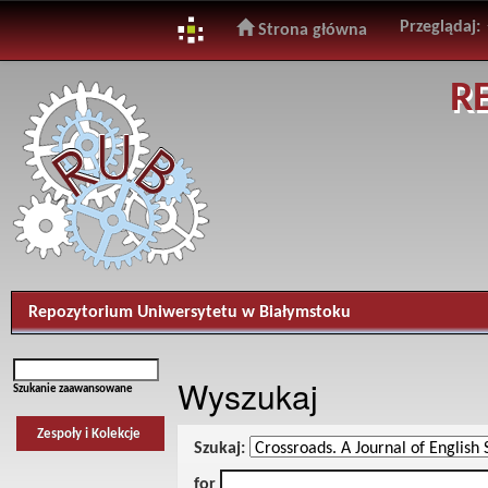
Przeglądaj:
Strona główna
Skip
R
navigation
Repozytorium Uniwersytetu w Białymstoku
Wyszukaj
Szukanie zaawansowane
Zespoły i Kolekcje
Szukaj:
for