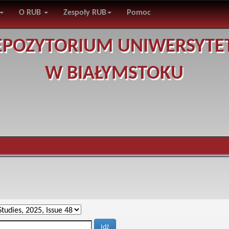
O RUB
Zespoły RUB
Pomoc
EPOZYTORIUM UNIWERSYTE
W BIAŁYMSTOKU