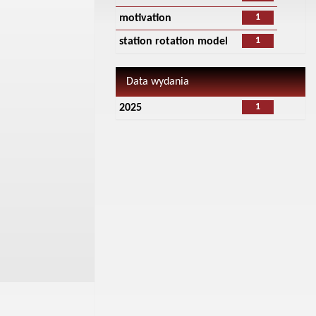
1
motivation
1
station rotation model
Data wydania
1
2025