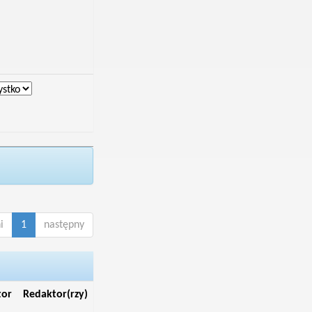
i
1
następny
tor
Redaktor(rzy)