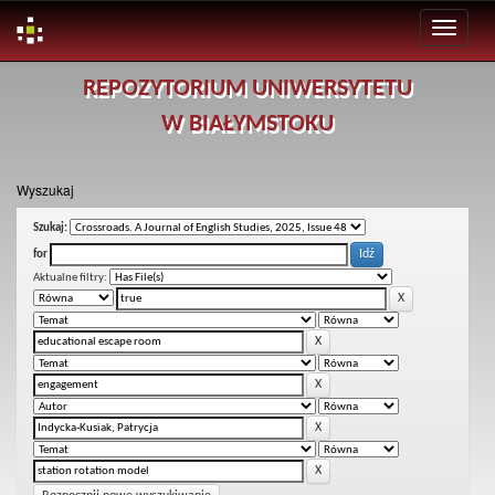
Skip
REPOZYTORIUM UNIWERSYTETU
navigation
W BIAŁYMSTOKU
Wyszukaj
Szukaj:
for
Aktualne filtry: