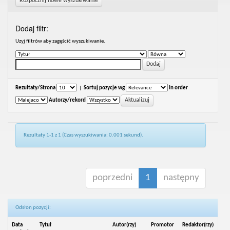
Rozpocznij nowe wyszukiwanie
Dodaj filtr:
Uzyj filtrów aby zagęścić wyszukiwanie.
Rezultaty/Strona
|
Sortuj pozycje wg
In order
Autorzy/rekord
Rezultaty 1-1 z 1 (Czas wyszukiwania: 0.001 sekund).
poprzedni
1
następny
Odsłon pozycji:
Data
Tytuł
Autor(rzy)
Promotor
Redaktor(rzy)