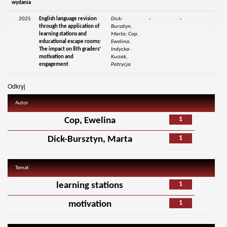
wydania
2025
English language revision
Dick-
-
-
through the application of
Bursztyn,
learning stations and
Marta; Cop,
educational escape rooms:
Ewelina;
The impact on 8th graders’
Indycka-
motivation and
Kusiak,
engagement
Patrycja
Odkryj
Autor
1
Cop, Ewelina
1
Dick-Bursztyn, Marta
Temat
1
learning stations
1
motivation