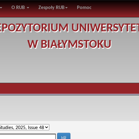
O RUB
Zespoły RUB
Pomoc
EPOZYTORIUM UNIWERSYTE
W BIAŁYMSTOKU