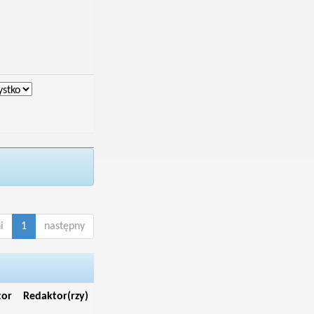
i
1
następny
tor
Redaktor(rzy)