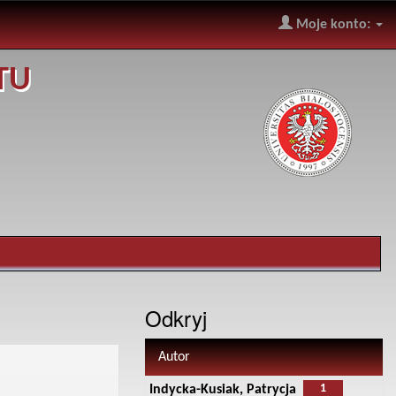
Moje konto:
TU
Odkryj
Autor
1
Indycka-Kusiak, Patrycja