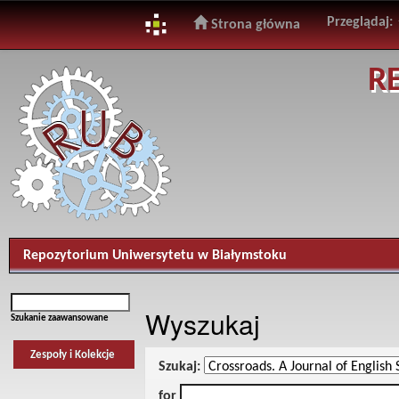
Przeglądaj:
Strona główna
Skip
R
navigation
Repozytorium Uniwersytetu w Białymstoku
Wyszukaj
Szukanie zaawansowane
Zespoły i Kolekcje
Szukaj:
for