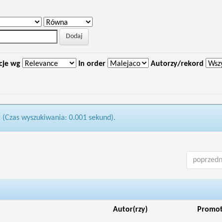
cje wg
In order
Autorzy/rekord
1 (Czas wyszukiwania: 0.001 sekund).
poprzedn
Autor(rzy)
Promo