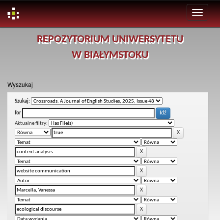
Skip
REPOZYTORIUM UNIWERSYTETU
navigation
W BIAŁYMSTOKU
Wyszukaj
Szukaj:
for
Aktualne filtry: