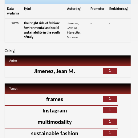
Data
Tytuł
Autor(rzy)
Promotor
Redaktor(rzy)
wydania
2025
The bright side of fashion:
Jimenez,
-
-
Environmental and social
Jean M.;
sustainability in the south
Marcella,
of Italy
Vanessa
Odkryj
Autor
1
Jimenez, Jean M.
Temat
1
frames
1
Instagram
1
multimodality
1
sustainable fashion