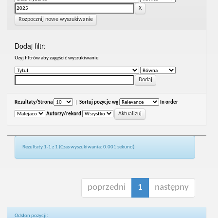
Rozpocznij nowe wyszukiwanie
Dodaj filtr:
Uzyj filtrów aby zagęścić wyszukiwanie.
Rezultaty/Strona
|
Sortuj pozycje wg
In order
Autorzy/rekord
Rezultaty 1-1 z 1 (Czas wyszukiwania: 0.001 sekund).
poprzedni
1
następny
Odsłon pozycji: