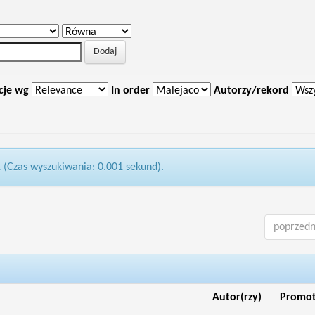
cje wg
In order
Autorzy/rekord
1 (Czas wyszukiwania: 0.001 sekund).
poprzedn
Autor(rzy)
Promo