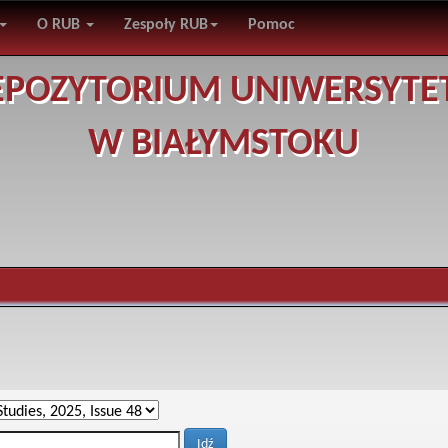
O RUB
Zespoły RUB
Pomoc
EPOZYTORIUM UNIWERSYTE
W BIAŁYMSTOKU