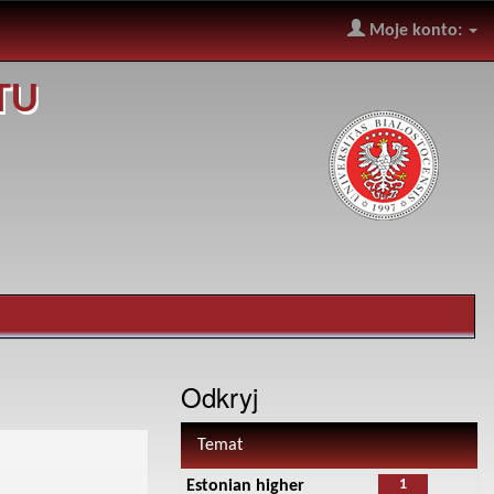
Moje konto:
TU
Odkryj
Temat
1
Estonian higher