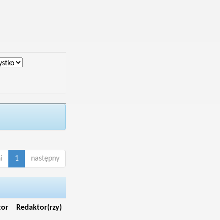
i
1
następny
tor
Redaktor(rzy)