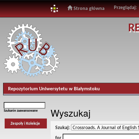
Przeglądaj:
Strona główna
Skip
R
navigation
Repozytorium Uniwersytetu w Białymstoku
Wyszukaj
Szukanie zaawansowane
Zespoły i Kolekcje
Szukaj:
for