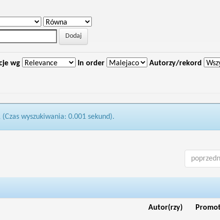
cje wg
In order
Autorzy/rekord
1 (Czas wyszukiwania: 0.001 sekund).
poprzedn
Autor(rzy)
Promo