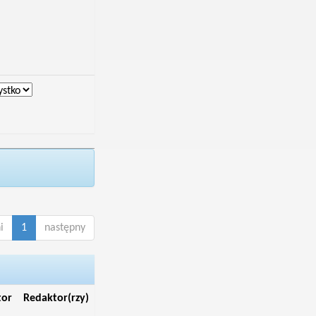
i
1
następny
tor
Redaktor(rzy)