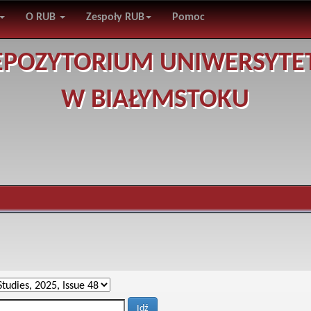
O RUB
Zespoły RUB
Pomoc
EPOZYTORIUM UNIWERSYTE
W BIAŁYMSTOKU