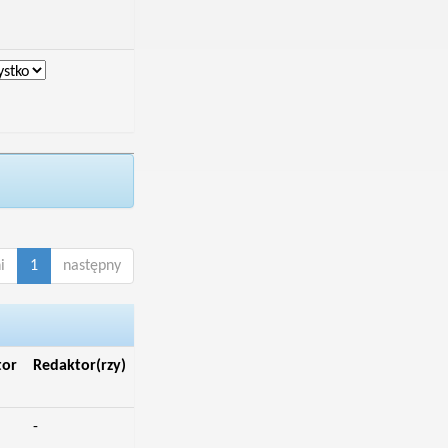
i
1
następny
tor
Redaktor(rzy)
-