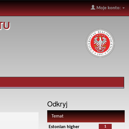
Moje konto:
TU
Odkryj
Temat
1
Estonian higher