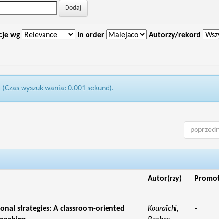
cje wg
In order
Autorzy/rekord
1 (Czas wyszukiwania: 0.001 sekund).
poprzedn
Autor(rzy)
Promo
ional strategies: A classroom-oriented
Kouraïchi,
-