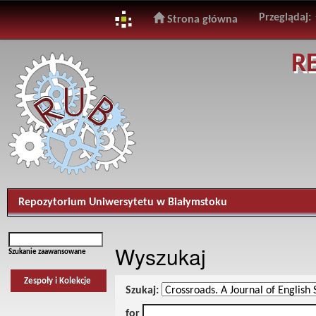
Przeglądaj:
Strona główna
Skip
R
navigation
Repozytorium Uniwersytetu w Białymstoku
Wyszukaj
Szukanie zaawansowane
Zespoły i Kolekcje
Szukaj:
for