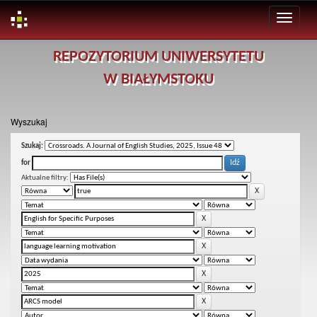
Skip
REPOZYTORIUM UNIWERSYTETU
navigation
W BIAŁYMSTOKU
Wyszukaj
Szukaj:
for
Aktualne filtry: