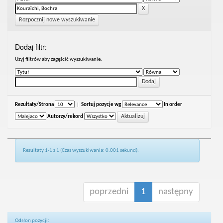
Rozpocznij nowe wyszukiwanie
Dodaj filtr:
Uzyj filtrów aby zagęścić wyszukiwanie.
Rezultaty/Strona
|
Sortuj pozycje wg
In order
Autorzy/rekord
Rezultaty 1-1 z 1 (Czas wyszukiwania: 0.001 sekund).
poprzedni
1
następny
Odsłon pozycji: