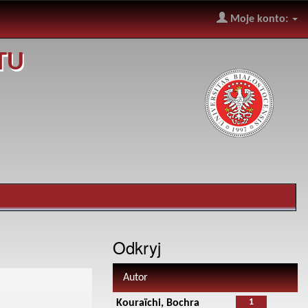
Moje konto:
TU
Odkryj
Autor
1
Kouraïchi, Bochra