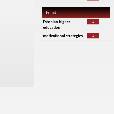
Temat
1
Estonian higher
education
1
motivational strategies