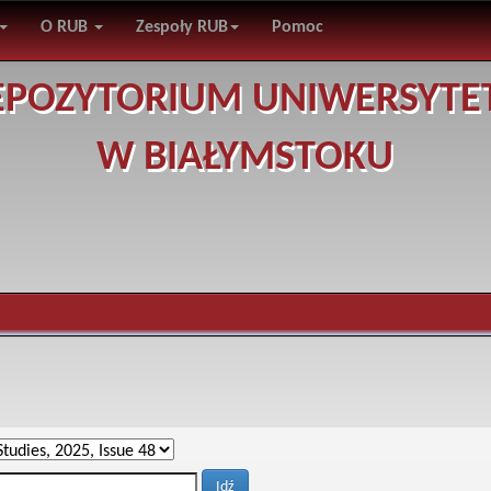
O RUB
Zespoły RUB
Pomoc
EPOZYTORIUM UNIWERSYTE
W BIAŁYMSTOKU