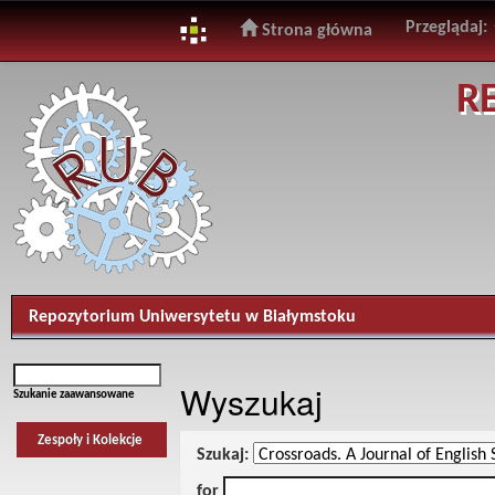
Przeglądaj:
Strona główna
Skip
R
navigation
Repozytorium Uniwersytetu w Białymstoku
Wyszukaj
Szukanie zaawansowane
Zespoły i Kolekcje
Szukaj:
for