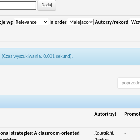
cje wg
In order
Autorzy/rekord
1 (Czas wyszukiwania: 0.001 sekund).
poprzedn
Autor(rzy)
Promo
ional strategies: A classroom-oriented
Kouraïchi,
-