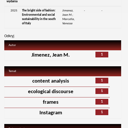
wydania
2025
The bright side of fashion:
Jimenez,
-
-
Environmental and social
Jean M.;
sustainability in the south
Marcella,
of Italy
Vanessa
Odkryj
Autor
1
Jimenez, Jean M.
Temat
1
content analysis
1
ecological discourse
1
frames
1
Instagram