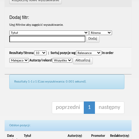
Rozpocznij nowe wyszukiwanie
Dodaj filtr:
Uzyj filtrów aby zagęścić wyszukiwanie.
Rezultaty/Strona
|
Sortuj pozycje wg
In order
Autorzy/rekord
Rezultaty 1-1 z 1 (Czas wyszukiwania: 0.001 sekund).
poprzedni
1
następny
Odsłon pozycji:
Data
Tytuł
Autor(rzy)
Promotor
Redaktor(rzy)