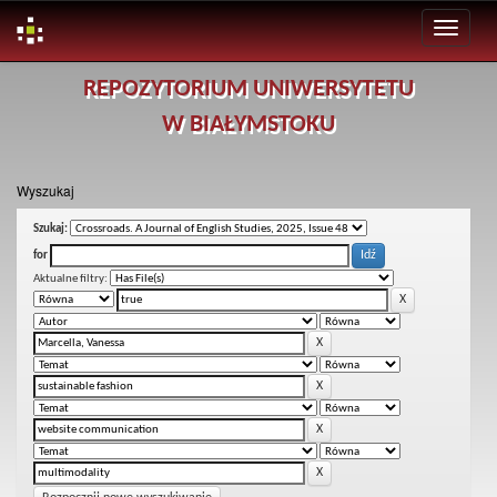
Skip
REPOZYTORIUM UNIWERSYTETU
navigation
W BIAŁYMSTOKU
Wyszukaj
Szukaj:
for
Aktualne filtry: