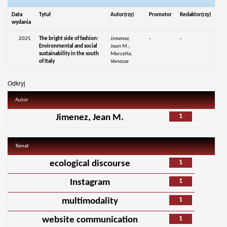
Data
Tytuł
Autor(rzy)
Promotor
Redaktor(rzy)
wydania
2025
The bright side of fashion:
Jimenez,
-
-
Environmental and social
Jean M.;
sustainability in the south
Marcella,
of Italy
Vanessa
Odkryj
Autor
1
Jimenez, Jean M.
Temat
1
ecological discourse
1
Instagram
1
multimodality
1
website communication