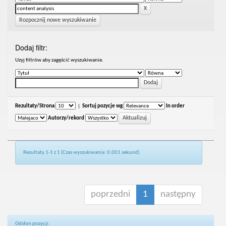
Rozpocznij nowe wyszukiwanie
Dodaj filtr:
Uzyj filtrów aby zagęścić wyszukiwanie.
Rezultaty/Strona
|
Sortuj pozycje wg
In order
Autorzy/rekord
Rezultaty 1-1 z 1 (Czas wyszukiwania: 0.001 sekund).
poprzedni
1
następny
Odsłon pozycji: