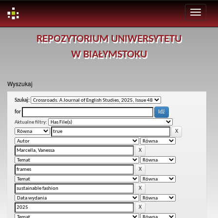
Skip
REPOZYTORIUM UNIWERSYTETU
navigation
W BIAŁYMSTOKU
Wyszukaj
Szukaj:
for
Aktualne filtry: