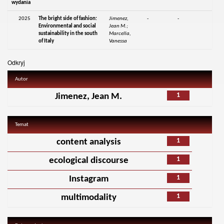
wydania
2025
The bright side of fashion:
Jimenez,
-
-
Environmental and social
Jean M.;
sustainability in the south
Marcella,
of Italy
Vanessa
Odkryj
Autor
1
Jimenez, Jean M.
Temat
1
content analysis
1
ecological discourse
1
Instagram
1
multimodality