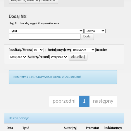
Rozpocznij nowe wyszukiwanie
Dodaj filtr:
Uzyj filtrów aby zagęścić wyszukiwanie.
Rezultaty/Strona
|
Sortuj pozycje wg
In order
Autorzy/rekord
Rezultaty 1-1 z 1 (Czas wyszukiwania: 0.001 sekund).
poprzedni
1
następny
Odsłon pozycji:
Data
Tytuł
Autor(rzy)
Promotor
Redaktor(rzy)