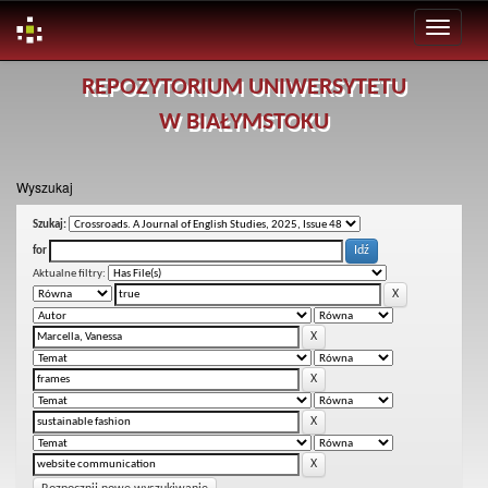
Skip
REPOZYTORIUM UNIWERSYTETU
navigation
W BIAŁYMSTOKU
Wyszukaj
Szukaj:
for
Aktualne filtry: