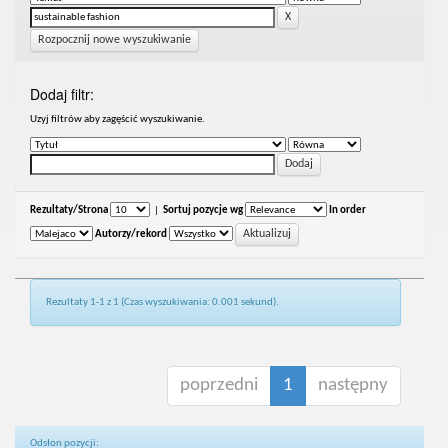
Rozpocznij nowe wyszukiwanie
Dodaj filtr:
Uzyj filtrów aby zagęścić wyszukiwanie.
Rezultaty/Strona
|
Sortuj pozycje wg
In order
Autorzy/rekord
Rezultaty 1-1 z 1 (Czas wyszukiwania: 0.001 sekund).
poprzedni
1
następny
Odsłon pozycji: