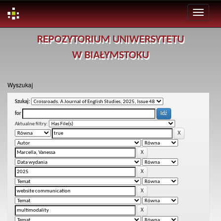
Skip
REPOZYTORIUM UNIWERSYTETU
navigation
W BIAŁYMSTOKU
Wyszukaj
Szukaj:
for
Aktualne filtry: