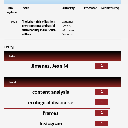
Data
Tytuł
Autor(rzy)
Promotor
Redaktor(rzy)
wydania
2025
The bright side of fashion:
Jimenez,
-
-
Environmental and social
Jean M.;
sustainability in the south
Marcella,
of Italy
Vanessa
Odkryj
Autor
1
Jimenez, Jean M.
Temat
1
content analysis
1
ecological discourse
1
frames
1
Instagram