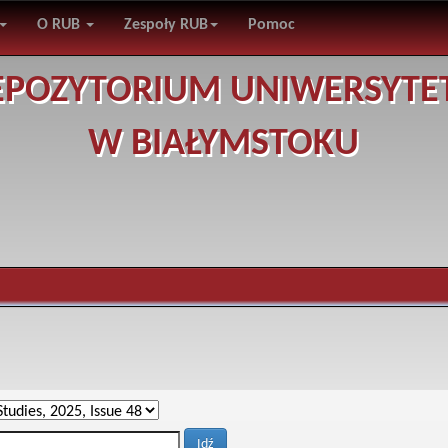
O RUB
Zespoły RUB
Pomoc
EPOZYTORIUM UNIWERSYTE
W BIAŁYMSTOKU