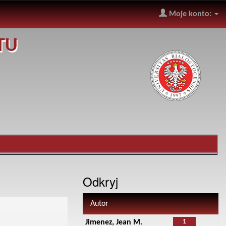
Moje konto:
TU
Odkryj
Autor
1
Jimenez, Jean M.