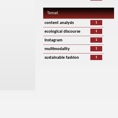
Temat
1
content analysis
1
ecological discourse
1
Instagram
1
multimodality
1
sustainable fashion