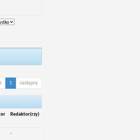
i
1
następny
tor
Redaktor(rzy)
-