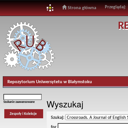
Przeglądaj:
Strona główna
Skip
R
navigation
Repozytorium Uniwersytetu w Białymstoku
Wyszukaj
Szukanie zaawansowane
Zespoły i Kolekcje
Szukaj:
for