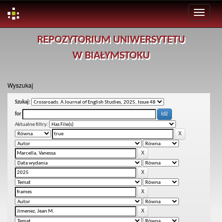
Skip
REPOZYTORIUM UNIWERSYTETU
navigation
W BIAŁYMSTOKU
Wyszukaj
Szukaj:
for
Aktualne filtry: