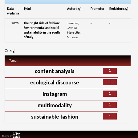
Data
Tytuł
Autor(rzy)
Promotor
Redaktor(rzy)
wydania
2025
The bright side of fashion:
Jimenez,
-
-
Environmental and social
Jean M.;
sustainability in the south
Marcella,
of Italy
Vanessa
Odkryj
Temat
1
content analysis
1
ecological discourse
1
Instagram
1
multimodality
1
sustainable fashion
Theme by