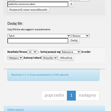
Rozpocznij nowe wyszukiwanie
Dodaj filtr:
Uzyj filtrów aby zagęścić wyszukiwanie.
Rezultaty/Strona
|
Sortuj pozycje wg
In order
Autorzy/rekord
Rezultaty 1-1 z 1 (Czas wyszukiwania: 0.002 sekund).
poprzedni
1
następny
Odsłon pozycji: