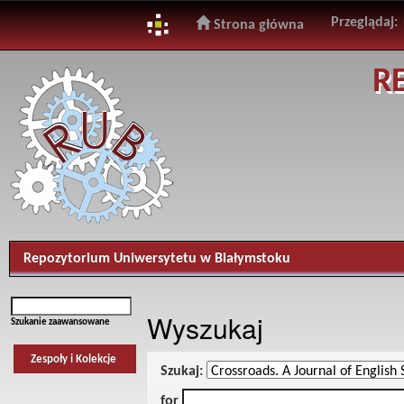
Przeglądaj:
Strona główna
Skip
R
navigation
Repozytorium Uniwersytetu w Białymstoku
Wyszukaj
Szukanie zaawansowane
Zespoły i Kolekcje
Szukaj:
for