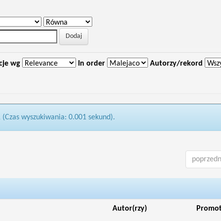
cje wg
In order
Autorzy/rekord
1 (Czas wyszukiwania: 0.001 sekund).
poprzedn
Autor(rzy)
Promo