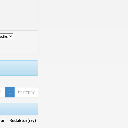
i
1
następny
tor
Redaktor(rzy)