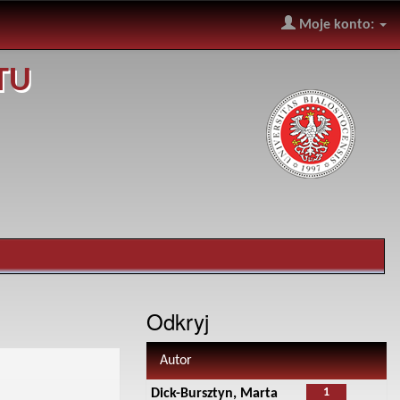
Moje konto:
TU
Odkryj
Autor
1
Dick-Bursztyn, Marta