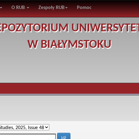
O RUB
Zespoły RUB
Pomoc
EPOZYTORIUM UNIWERSYTE
W BIAŁYMSTOKU