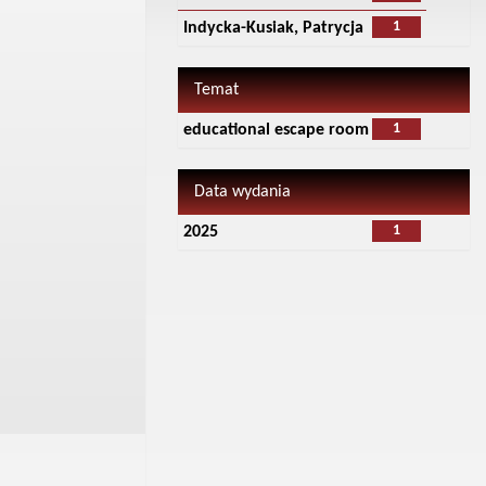
1
Indycka-Kusiak, Patrycja
Temat
1
educational escape room
Data wydania
1
2025