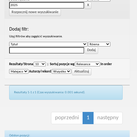
Rozpocznij nowe wyszukiwanie
Dodaj filtr:
Uzyj filtrów aby zagęścić wyszukiwanie.
Rezultaty/Strona
|
Sortuj pozycje wg
In order
Autorzy/rekord
Rezultaty 1-1 z 1 (Czas wyszukiwania: 0.001 sekund).
poprzedni
1
następny
Odsłon pozycji: