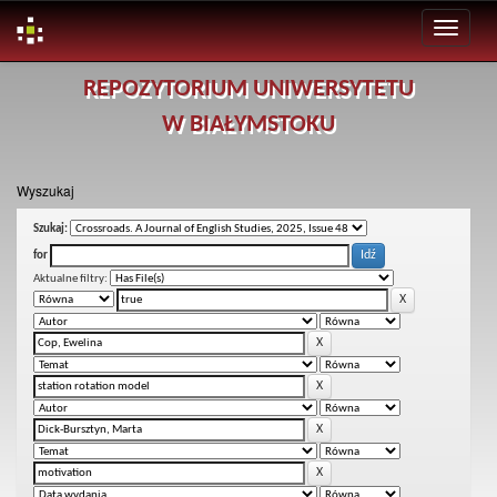
Skip
REPOZYTORIUM UNIWERSYTETU
navigation
W BIAŁYMSTOKU
Wyszukaj
Szukaj:
for
Aktualne filtry: