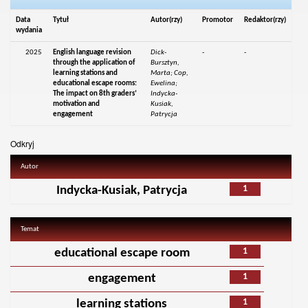
Data
Tytuł
Autor(rzy)
Promotor
Redaktor(rzy)
wydania
2025
English language revision
Dick-
-
-
through the application of
Bursztyn,
learning stations and
Marta; Cop,
educational escape rooms:
Ewelina;
The impact on 8th graders’
Indycka-
motivation and
Kusiak,
engagement
Patrycja
Odkryj
Autor
1
Indycka-Kusiak, Patrycja
Temat
1
educational escape room
1
engagement
1
learning stations