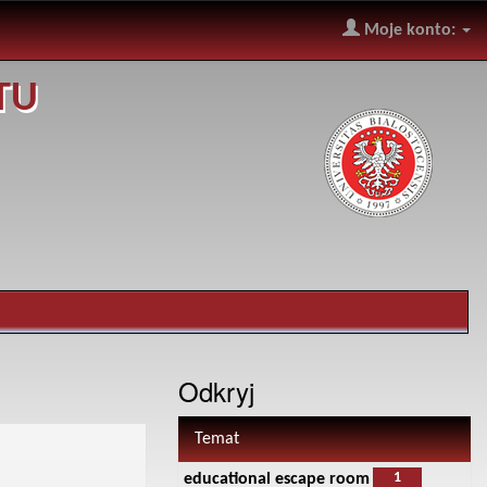
Moje konto:
TU
Odkryj
Temat
1
educational escape room