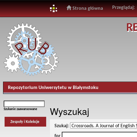
Przeglądaj:
Strona główna
Skip
R
navigation
Repozytorium Uniwersytetu w Białymstoku
Wyszukaj
Szukanie zaawansowane
Zespoły i Kolekcje
Szukaj:
for