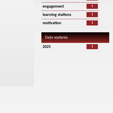
1
engagement
1
learning stations
1
motivation
Data wydania
1
2025