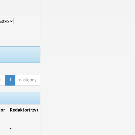
i
1
następny
tor
Redaktor(rzy)
-