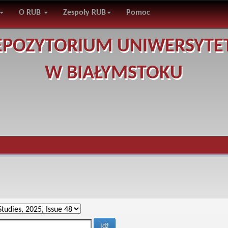
O RUB
Zespoły RUB
Pomoc
EPOZYTORIUM UNIWERSYTE
W BIAŁYMSTOKU