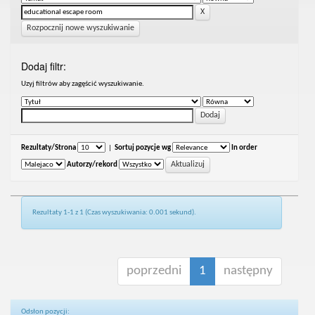
Rozpocznij nowe wyszukiwanie
Dodaj filtr:
Uzyj filtrów aby zagęścić wyszukiwanie.
Rezultaty/Strona
|
Sortuj pozycje wg
In order
Autorzy/rekord
Rezultaty 1-1 z 1 (Czas wyszukiwania: 0.001 sekund).
poprzedni
1
następny
Odsłon pozycji: