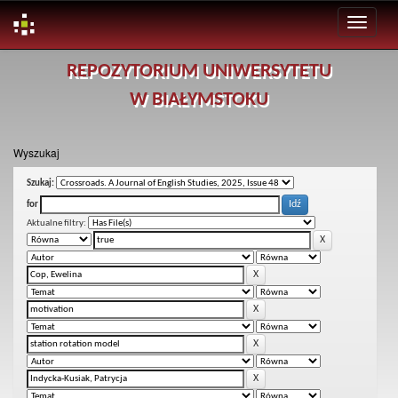
Skip
REPOZYTORIUM UNIWERSYTETU
navigation
W BIAŁYMSTOKU
Wyszukaj
Szukaj:
for
Aktualne filtry: