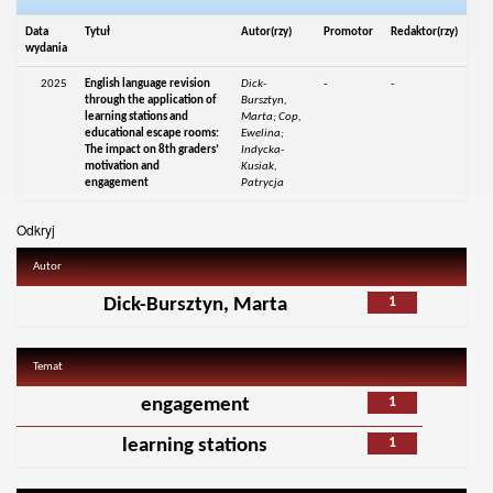
Data
Tytuł
Autor(rzy)
Promotor
Redaktor(rzy)
wydania
2025
English language revision
Dick-
-
-
through the application of
Bursztyn,
learning stations and
Marta; Cop,
educational escape rooms:
Ewelina;
The impact on 8th graders’
Indycka-
motivation and
Kusiak,
engagement
Patrycja
Odkryj
Autor
1
Dick-Bursztyn, Marta
Temat
1
engagement
1
learning stations