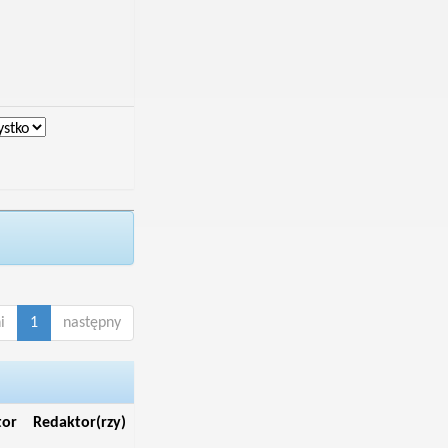
i
1
następny
tor
Redaktor(rzy)