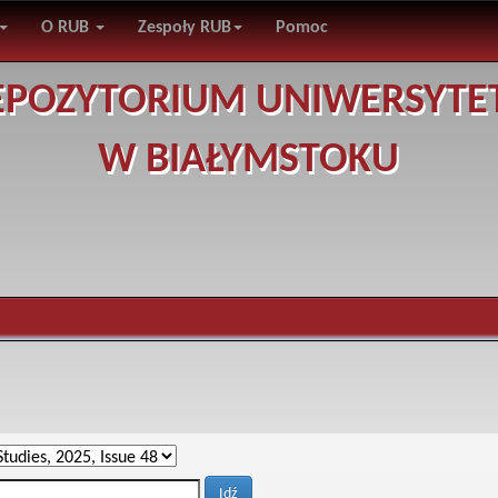
O RUB
Zespoły RUB
Pomoc
EPOZYTORIUM UNIWERSYTE
W BIAŁYMSTOKU