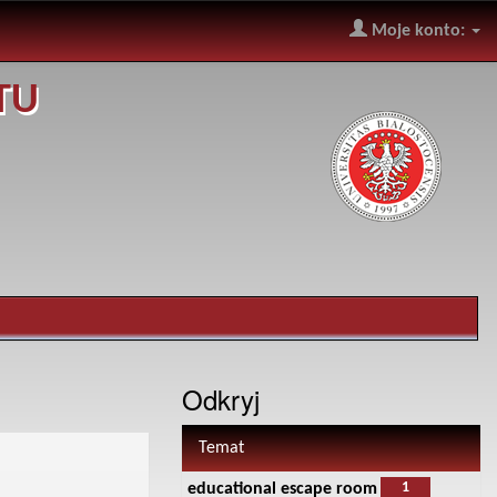
Moje konto:
TU
Odkryj
Temat
1
educational escape room