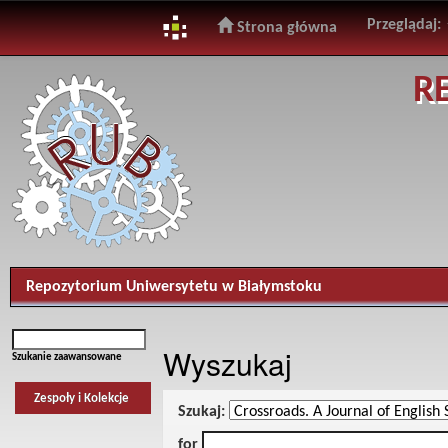
Przeglądaj:
Strona główna
Skip
R
navigation
Repozytorium Uniwersytetu w Białymstoku
Wyszukaj
Szukanie zaawansowane
Zespoły i Kolekcje
Szukaj:
for