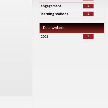
1
engagement
1
learning stations
Data wydania
1
2025