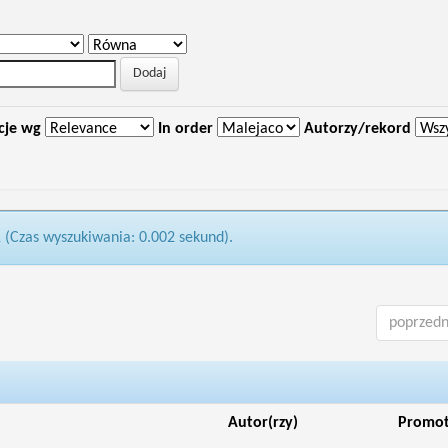
cje wg
In order
Autorzy/rekord
1 (Czas wyszukiwania: 0.002 sekund).
poprzedn
Autor(rzy)
Promo