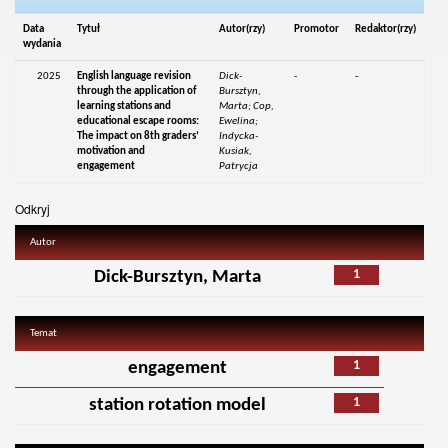
Data
Tytuł
Autor(rzy)
Promotor
Redaktor(rzy)
wydania
2025
English language revision
Dick-
-
-
through the application of
Bursztyn,
learning stations and
Marta; Cop,
educational escape rooms:
Ewelina;
The impact on 8th graders’
Indycka-
motivation and
Kusiak,
engagement
Patrycja
Odkryj
Autor
1
Dick-Bursztyn, Marta
Temat
1
engagement
1
station rotation model