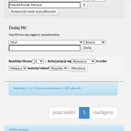
Rozpocznij nowe wyszukiwanie
Dodaj filtr:
Uzyj filtrów aby zagęścić wyszukiwanie.
Rezultaty/Strona
|
Sortuj pozycje wg
In order
Autorzy/rekord
Rezultaty 1-1 z 1 (Czas wyszukiwania: 0.001 sekund).
poprzedni
1
następny
Odsłon pozycji: