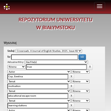
Skip
REPOZYTORIUM UNIWERSYTETU
navigation
W BIAŁYMSTOKU
Wyszukaj
Szukaj:
for
Aktualne filtry: