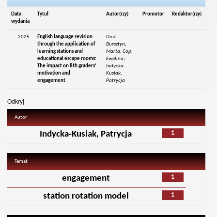
Data
Tytuł
Autor(rzy)
Promotor
Redaktor(rzy)
wydania
2025
English language revision
Dick-
-
-
through the application of
Bursztyn,
learning stations and
Marta; Cop,
educational escape rooms:
Ewelina;
The impact on 8th graders’
Indycka-
motivation and
Kusiak,
engagement
Patrycja
Odkryj
Autor
1
Indycka-Kusiak, Patrycja
Temat
1
engagement
1
station rotation model