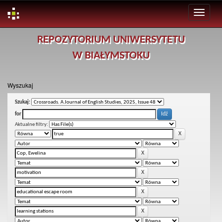
Skip
REPOZYTORIUM UNIWERSYTETU
navigation
W BIAŁYMSTOKU
Wyszukaj
Szukaj:
for
Aktualne filtry: