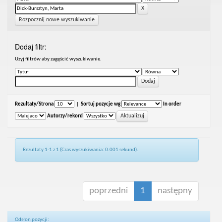
Rozpocznij nowe wyszukiwanie
Dodaj filtr:
Uzyj filtrów aby zagęścić wyszukiwanie.
Rezultaty/Strona
|
Sortuj pozycje wg
In order
Autorzy/rekord
Rezultaty 1-1 z 1 (Czas wyszukiwania: 0.001 sekund).
poprzedni
1
następny
Odsłon pozycji: