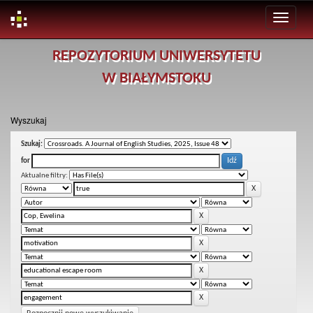
Skip
REPOZYTORIUM UNIWERSYTETU
navigation
W BIAŁYMSTOKU
Wyszukaj
Szukaj:
for
Aktualne filtry: