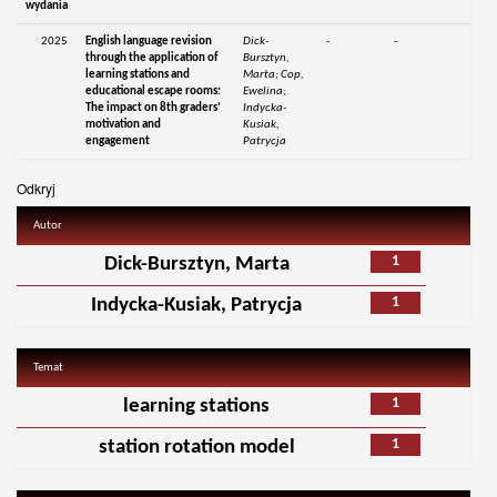
wydania
2025
English language revision
Dick-
-
-
through the application of
Bursztyn,
learning stations and
Marta; Cop,
educational escape rooms:
Ewelina;
The impact on 8th graders’
Indycka-
motivation and
Kusiak,
engagement
Patrycja
Odkryj
Autor
1
Dick-Bursztyn, Marta
1
Indycka-Kusiak, Patrycja
Temat
1
learning stations
1
station rotation model