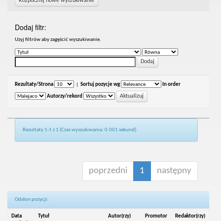
Rozpocznij nowe wyszukiwanie
Dodaj filtr:
Uzyj filtrów aby zagęścić wyszukiwanie.
Rezultaty/Strona
|
Sortuj pozycje wg
In order
Autorzy/rekord
Rezultaty 1-1 z 1 (Czas wyszukiwania: 0.001 sekund).
poprzedni
1
następny
Odsłon pozycji:
Data
Tytuł
Autor(rzy)
Promotor
Redaktor(rzy)