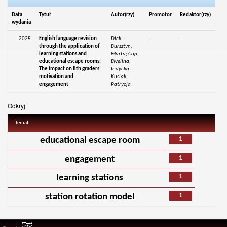
Data
Tytuł
Autor(rzy)
Promotor
Redaktor(rzy)
wydania
2025
English language revision
Dick-
-
-
through the application of
Bursztyn,
learning stations and
Marta; Cop,
educational escape rooms:
Ewelina;
The impact on 8th graders’
Indycka-
motivation and
Kusiak,
engagement
Patrycja
Odkryj
Temat
1
educational escape room
1
engagement
1
learning stations
1
station rotation model