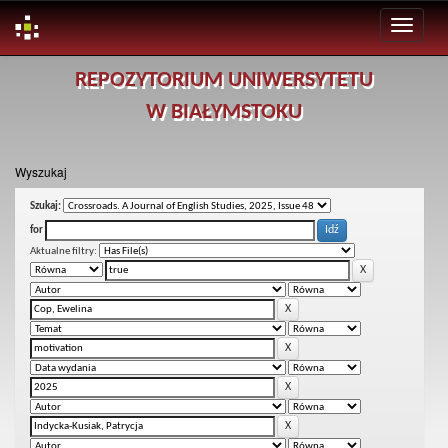
Skip
REPOZYTORIUM UNIWERSYTETU
navigation
W BIAŁYMSTOKU
Wyszukaj
Szukaj:
for
Aktualne filtry: