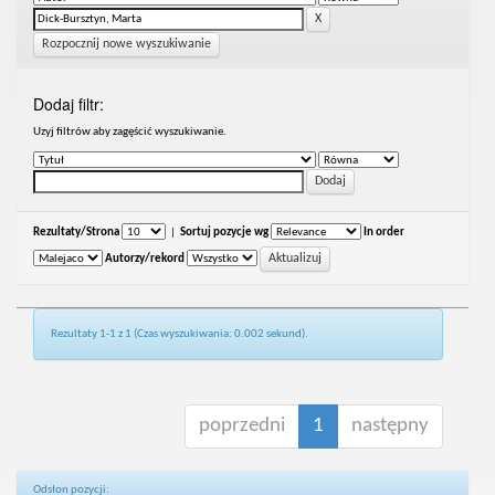
Rozpocznij nowe wyszukiwanie
Dodaj filtr:
Uzyj filtrów aby zagęścić wyszukiwanie.
Rezultaty/Strona
|
Sortuj pozycje wg
In order
Autorzy/rekord
Rezultaty 1-1 z 1 (Czas wyszukiwania: 0.002 sekund).
poprzedni
1
następny
Odsłon pozycji: