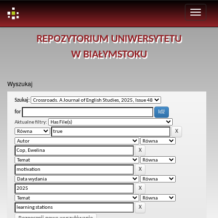
Skip
REPOZYTORIUM UNIWERSYTETU
navigation
W BIAŁYMSTOKU
Wyszukaj
Szukaj:
for
Aktualne filtry: