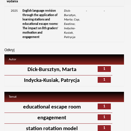
wydania
2025
English language revision
Dick-
-
-
through the application of
Bursztyn,
learning stations and
Marta; Cop,
educational escape rooms:
Ewelina;
The impact on 8th graders’
Indycka-
motivation and
Kusiak,
engagement
Patrycja
Odkryj
Autor
1
Dick-Bursztyn, Marta
1
Indycka-Kusiak, Patrycja
Temat
1
educational escape room
1
engagement
1
station rotation model