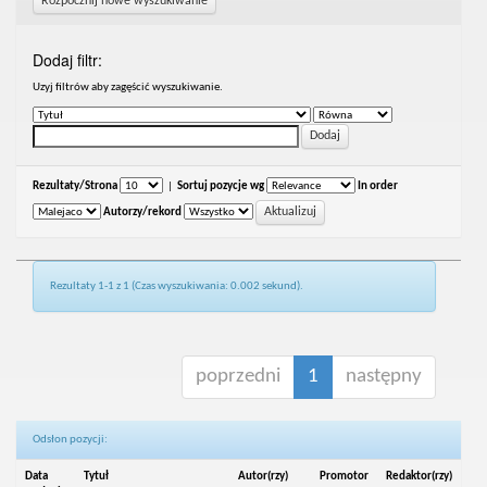
Rozpocznij nowe wyszukiwanie
Dodaj filtr:
Uzyj filtrów aby zagęścić wyszukiwanie.
Rezultaty/Strona
|
Sortuj pozycje wg
In order
Autorzy/rekord
Rezultaty 1-1 z 1 (Czas wyszukiwania: 0.002 sekund).
poprzedni
1
następny
Odsłon pozycji:
Data
Tytuł
Autor(rzy)
Promotor
Redaktor(rzy)