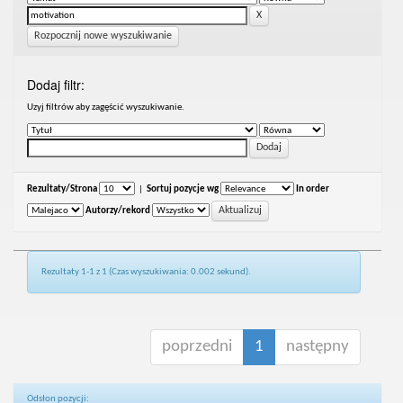
Rozpocznij nowe wyszukiwanie
Dodaj filtr:
Uzyj filtrów aby zagęścić wyszukiwanie.
Rezultaty/Strona
|
Sortuj pozycje wg
In order
Autorzy/rekord
Rezultaty 1-1 z 1 (Czas wyszukiwania: 0.002 sekund).
poprzedni
1
następny
Odsłon pozycji: