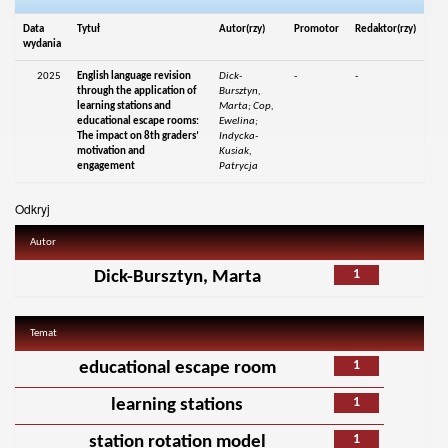
Data
Tytuł
Autor(rzy)
Promotor
Redaktor(rzy)
wydania
2025
English language revision
Dick-
-
-
through the application of
Bursztyn,
learning stations and
Marta; Cop,
educational escape rooms:
Ewelina;
The impact on 8th graders’
Indycka-
motivation and
Kusiak,
engagement
Patrycja
Odkryj
Autor
1
Dick-Bursztyn, Marta
Temat
1
educational escape room
1
learning stations
1
station rotation model