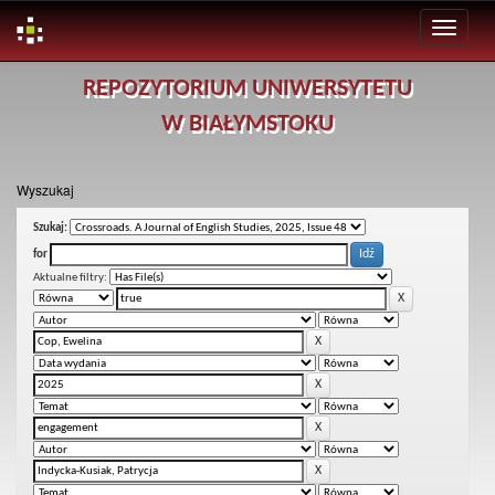
Skip
REPOZYTORIUM UNIWERSYTETU
navigation
W BIAŁYMSTOKU
Wyszukaj
Szukaj:
for
Aktualne filtry: