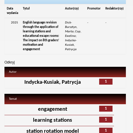
Data
Tytuł
Autor(rzy)
Promotor
Redaktor(rzy)
wydania
2025
English language revision
Dick-
-
-
through the application of
Bursztyn,
learning stations and
Marta; Cop,
educational escape rooms:
Ewelina;
The impact on 8th graders’
Indycka-
motivation and
Kusiak,
engagement
Patrycja
Odkryj
Autor
1
Indycka-Kusiak, Patrycja
Temat
1
engagement
1
learning stations
1
station rotation model