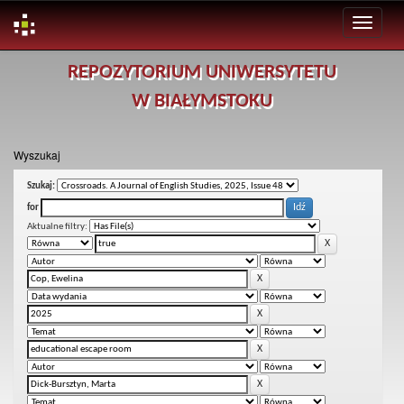
Skip
REPOZYTORIUM UNIWERSYTETU
navigation
W BIAŁYMSTOKU
Wyszukaj
Szukaj:
for
Aktualne filtry: