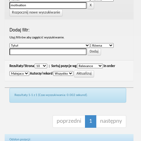
Rozpocznij nowe wyszukiwanie
Dodaj filtr:
Uzyj filtrów aby zagęścić wyszukiwanie.
Rezultaty/Strona
|
Sortuj pozycje wg
In order
Autorzy/rekord
Rezultaty 1-1 z 1 (Czas wyszukiwania: 0.002 sekund).
poprzedni
1
następny
Odsłon pozycji: