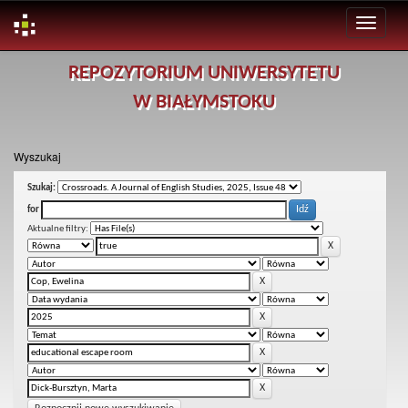
Skip
REPOZYTORIUM UNIWERSYTETU
navigation
W BIAŁYMSTOKU
Wyszukaj
Szukaj:
for
Aktualne filtry: