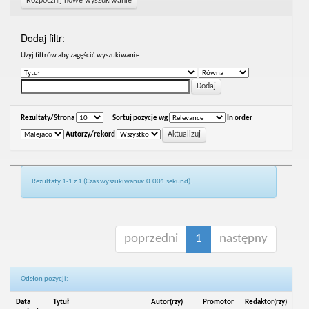
Rozpocznij nowe wyszukiwanie
Dodaj filtr:
Uzyj filtrów aby zagęścić wyszukiwanie.
Rezultaty/Strona
|
Sortuj pozycje wg
In order
Autorzy/rekord
Rezultaty 1-1 z 1 (Czas wyszukiwania: 0.001 sekund).
poprzedni
1
następny
Odsłon pozycji:
Data
Tytuł
Autor(rzy)
Promotor
Redaktor(rzy)