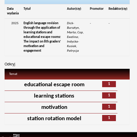
Data
Tytuł
Autor(rzy)
Promotor
Redaktor(rzy)
wydania
2025
English language revision
Dick-
-
-
through the application of
Bursztyn,
learning stations and
Marta; Cop,
educational escape rooms:
Ewelina;
The impact on 8th graders’
Indycka-
motivation and
Kusiak,
engagement
Patrycja
Odkryj
Temat
1
educational escape room
1
learning stations
1
motivation
1
station rotation model