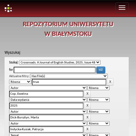
Skip
REPOZYTORIUM UNIWERSYTETU
navigation
W BIAŁYMSTOKU
Wyszukaj
Szukaj:
for
Aktualne filtry: