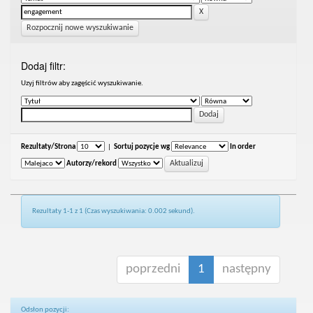
Rozpocznij nowe wyszukiwanie
Dodaj filtr:
Uzyj filtrów aby zagęścić wyszukiwanie.
Rezultaty/Strona
|
Sortuj pozycje wg
In order
Autorzy/rekord
Rezultaty 1-1 z 1 (Czas wyszukiwania: 0.002 sekund).
poprzedni
1
następny
Odsłon pozycji: