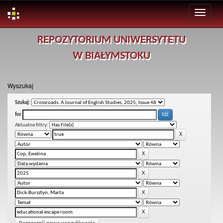
Skip
REPOZYTORIUM UNIWERSYTETU
navigation
W BIAŁYMSTOKU
Wyszukaj
Szukaj:
for
Aktualne filtry: