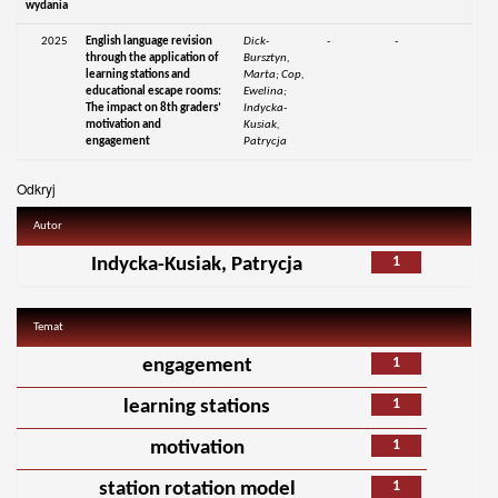
wydania
2025
English language revision
Dick-
-
-
through the application of
Bursztyn,
learning stations and
Marta; Cop,
educational escape rooms:
Ewelina;
The impact on 8th graders’
Indycka-
motivation and
Kusiak,
engagement
Patrycja
Odkryj
Autor
1
Indycka-Kusiak, Patrycja
Temat
1
engagement
1
learning stations
1
motivation
1
station rotation model