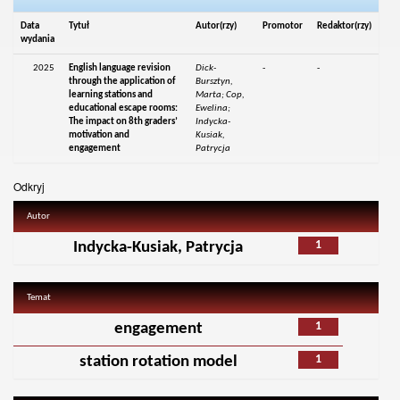
Data
Tytuł
Autor(rzy)
Promotor
Redaktor(rzy)
wydania
2025
English language revision
Dick-
-
-
through the application of
Bursztyn,
learning stations and
Marta; Cop,
educational escape rooms:
Ewelina;
The impact on 8th graders’
Indycka-
motivation and
Kusiak,
engagement
Patrycja
Odkryj
Autor
1
Indycka-Kusiak, Patrycja
Temat
1
engagement
1
station rotation model