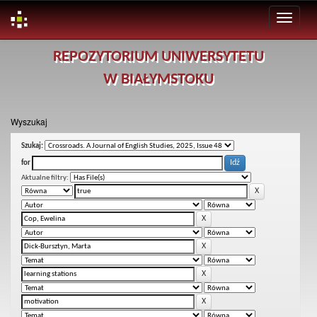
Skip
REPOZYTORIUM UNIWERSYTETU
navigation
W BIAŁYMSTOKU
Wyszukaj
Szukaj:
for
Aktualne filtry: