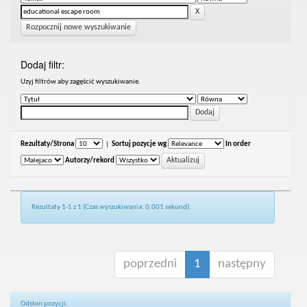
Rozpocznij nowe wyszukiwanie
Dodaj filtr:
Uzyj filtrów aby zagęścić wyszukiwanie.
Rezultaty/Strona
|
Sortuj pozycje wg
In order
Autorzy/rekord
Rezultaty 1-1 z 1 (Czas wyszukiwania: 0.001 sekund).
poprzedni
1
następny
Odsłon pozycji: