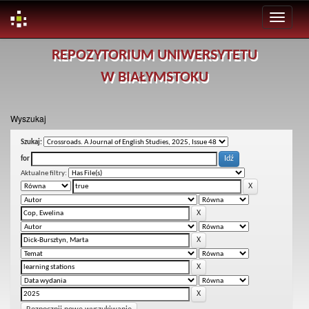
Skip
REPOZYTORIUM UNIWERSYTETU
navigation
W BIAŁYMSTOKU
Wyszukaj
Szukaj:
for
Aktualne filtry: