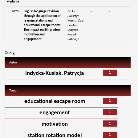
wydania
2025
English language revision
Dick-
-
-
through the application of
Bursztyn,
learning stations and
Marta; Cop,
educational escape rooms:
Ewelina;
The impact on 8th graders’
Indycka-
motivation and
Kusiak,
engagement
Patrycja
Odkryj
Autor
1
Indycka-Kusiak, Patrycja
Temat
1
educational escape room
1
engagement
1
motivation
1
station rotation model