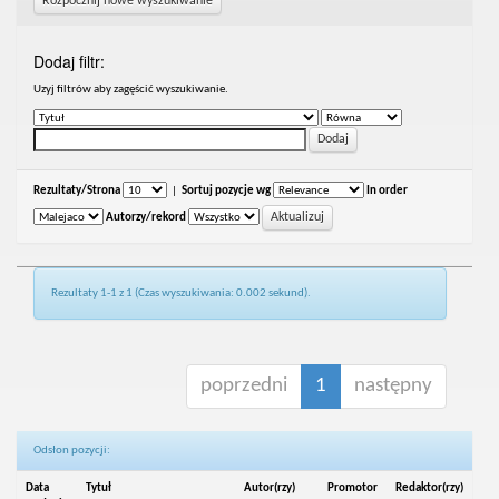
Rozpocznij nowe wyszukiwanie
Dodaj filtr:
Uzyj filtrów aby zagęścić wyszukiwanie.
Rezultaty/Strona
|
Sortuj pozycje wg
In order
Autorzy/rekord
Rezultaty 1-1 z 1 (Czas wyszukiwania: 0.002 sekund).
poprzedni
1
następny
Odsłon pozycji:
Data
Tytuł
Autor(rzy)
Promotor
Redaktor(rzy)