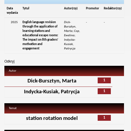
Data
Tytuł
Autor(rzy)
Promotor
Redaktor(rzy)
wydania
2025
English language revision
Dick-
-
-
through the application of
Bursztyn,
learning stations and
Marta; Cop,
educational escape rooms:
Ewelina;
The impact on 8th graders’
Indycka-
motivation and
Kusiak,
engagement
Patrycja
Odkryj
Autor
1
Dick-Bursztyn, Marta
1
Indycka-Kusiak, Patrycja
Temat
1
station rotation model