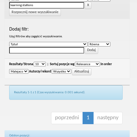
Rozpocznij nowe wyszukiwanie
Dodaj filtr:
Uzyj filtrów aby zagęścić wyszukiwanie.
Rezultaty/Strona
|
Sortuj pozycje wg
In order
Autorzy/rekord
Rezultaty 1-1 z 1 (Czas wyszukiwania: 0.001 sekund).
poprzedni
1
następny
Odsłon pozycji: