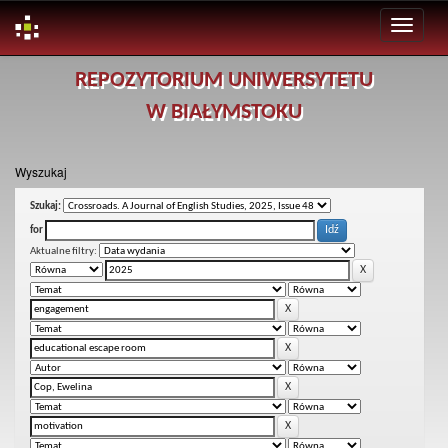
Skip
REPOZYTORIUM UNIWERSYTETU
navigation
W BIAŁYMSTOKU
Wyszukaj
Szukaj:
for
Aktualne filtry: