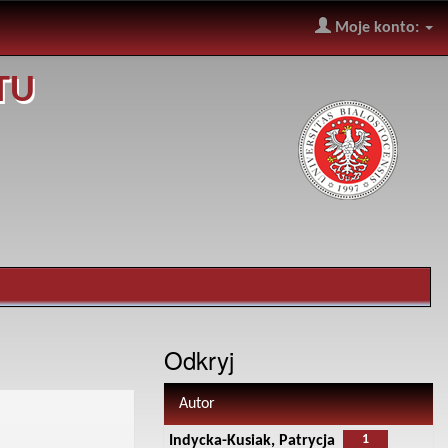
Moje konto:
TU
Odkryj
Autor
1
Indycka-Kusiak, Patrycja