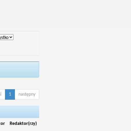
i
1
następny
tor
Redaktor(rzy)