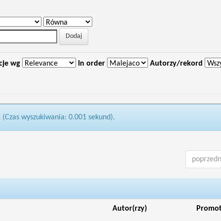
cje wg
In order
Autorzy/rekord
1 (Czas wyszukiwania: 0.001 sekund).
poprzedn
Autor(rzy)
Promo