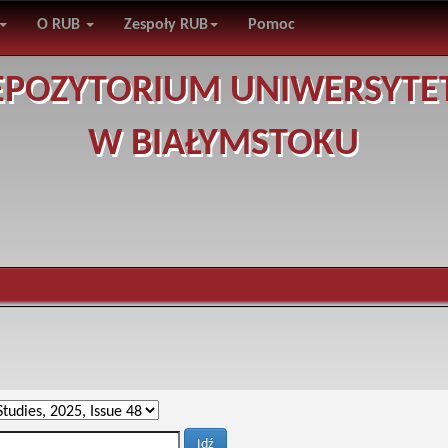
O RUB
Zespoły RUB
Pomoc
EPOZYTORIUM UNIWERSYTE
W BIAŁYMSTOKU