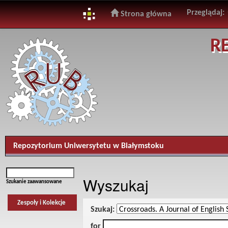
Przeglądaj:
Strona główna
Skip
R
navigation
Repozytorium Uniwersytetu w Białymstoku
Wyszukaj
Szukanie zaawansowane
Zespoły i Kolekcje
Szukaj:
for