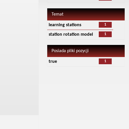
Temat
1
learning stations
1
station rotation model
Posiada pliki pozycji
1
true