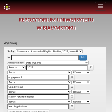
Skip
REPOZYTORIUM UNIWERSYTETU
navigation
W BIAŁYMSTOKU
Wyszukaj
Szukaj:
for
Aktualne filtry: