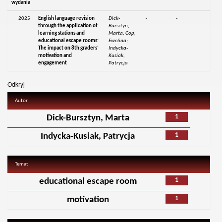
wydania
2025
English language revision
Dick-
-
-
through the application of
Bursztyn,
learning stations and
Marta; Cop,
educational escape rooms:
Ewelina;
The impact on 8th graders’
Indycka-
motivation and
Kusiak,
engagement
Patrycja
Odkryj
Autor
1
Dick-Bursztyn, Marta
1
Indycka-Kusiak, Patrycja
Temat
1
educational escape room
1
motivation