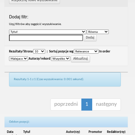
Rozpocznij nowe wyszukiwanie
Dodaj filtr:
Uzyj filtrów aby zagęścić wyszukiwanie.
Rezultaty/Strona
|
Sortuj pozycje wg
In order
Autorzy/rekord
Rezultaty 1-1 z 1 (Czas wyszukiwania: 0.001 sekund).
poprzedni
1
następny
Odsłon pozycji:
Data
Tytuł
Autor(rzy)
Promotor
Redaktor(rzy)