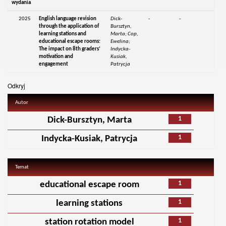
wydania
2025
English language revision
Dick-
-
-
through the application of
Bursztyn,
learning stations and
Marta; Cop,
educational escape rooms:
Ewelina;
The impact on 8th graders’
Indycka-
motivation and
Kusiak,
engagement
Patrycja
Odkryj
Autor
1
Dick-Bursztyn, Marta
1
Indycka-Kusiak, Patrycja
Temat
1
educational escape room
1
learning stations
1
station rotation model