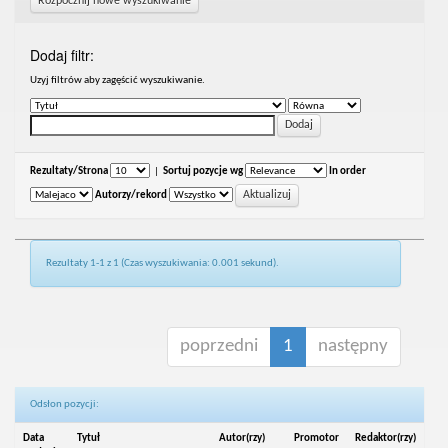
Rozpocznij nowe wyszukiwanie
Dodaj filtr:
Uzyj filtrów aby zagęścić wyszukiwanie.
Rezultaty/Strona
|
Sortuj pozycje wg
In order
Autorzy/rekord
Rezultaty 1-1 z 1 (Czas wyszukiwania: 0.001 sekund).
poprzedni
1
następny
Odsłon pozycji:
Data
Tytuł
Autor(rzy)
Promotor
Redaktor(rzy)