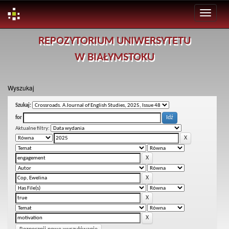
Skip
REPOZYTORIUM UNIWERSYTETU
navigation
W BIAŁYMSTOKU
Wyszukaj
Szukaj:
for
Aktualne filtry: