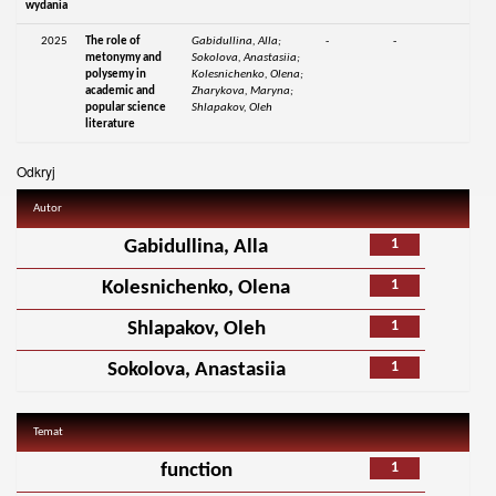
wydania
2025
The role of
Gabidullina, Alla;
-
-
metonymy and
Sokolova, Anastasiia;
polysemy in
Kolesnichenko, Olena;
academic and
Zharykova, Maryna;
popular science
Shlapakov, Oleh
literature
Odkryj
Autor
1
Gabidullina, Alla
1
Kolesnichenko, Olena
1
Shlapakov, Oleh
1
Sokolova, Anastasiia
Temat
1
function