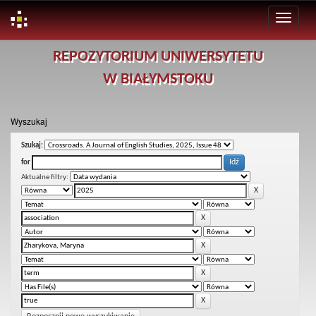
Skip
REPOZYTORIUM UNIWERSYTETU
navigation
W BIAŁYMSTOKU
Wyszukaj
Szukaj:
for
Aktualne filtry: