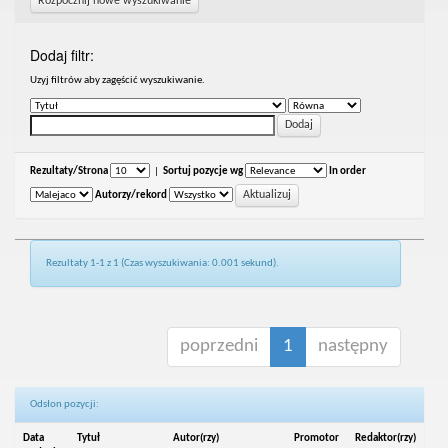
Rozpocznij nowe wyszukiwanie
Dodaj filtr:
Uzyj filtrów aby zagęścić wyszukiwanie.
Rezultaty/Strona
|
Sortuj pozycje wg
In order
Autorzy/rekord
Rezultaty 1-1 z 1 (Czas wyszukiwania: 0.001 sekund).
poprzedni
1
następny
Odsłon pozycji:
Data
Tytuł
Autor(rzy)
Promotor
Redaktor(rzy)