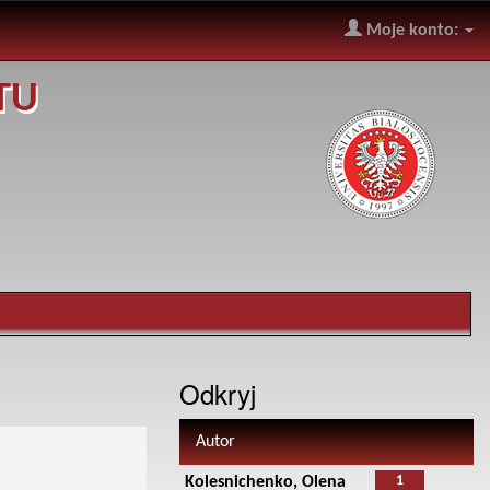
Moje konto:
TU
Odkryj
Autor
1
Kolesnichenko, Olena