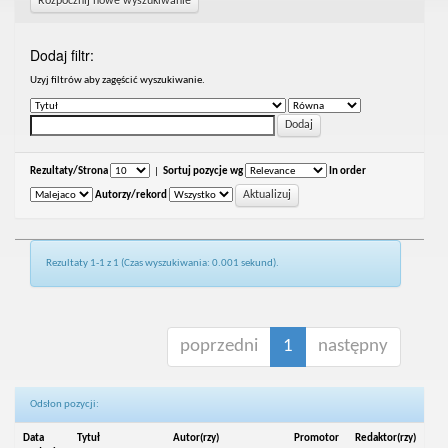
Rozpocznij nowe wyszukiwanie
Dodaj filtr:
Uzyj filtrów aby zagęścić wyszukiwanie.
Rezultaty/Strona
|
Sortuj pozycje wg
In order
Autorzy/rekord
Rezultaty 1-1 z 1 (Czas wyszukiwania: 0.001 sekund).
poprzedni
1
następny
Odsłon pozycji:
Data
Tytuł
Autor(rzy)
Promotor
Redaktor(rzy)