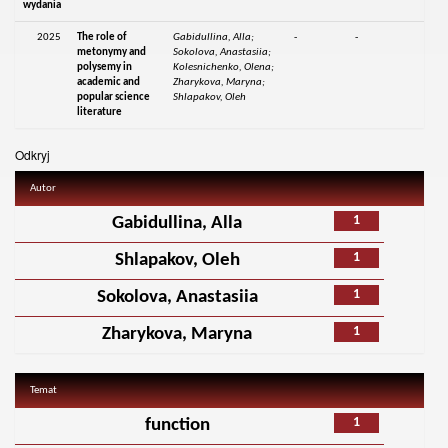
wydania
2025
The role of
Gabidullina, Alla;
-
-
metonymy and
Sokolova, Anastasiia;
polysemy in
Kolesnichenko, Olena;
academic and
Zharykova, Maryna;
popular science
Shlapakov, Oleh
literature
Odkryj
Autor
1
Gabidullina, Alla
1
Shlapakov, Oleh
1
Sokolova, Anastasiia
1
Zharykova, Maryna
Temat
1
function