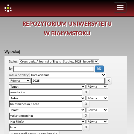
Skip
REPOZYTORIUM UNIWERSYTETU
navigation
W BIAŁYMSTOKU
Wyszukaj
Szukaj:
for
Aktualne filtry: