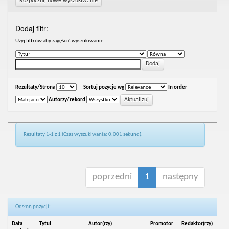
Rozpocznij nowe wyszukiwanie
Dodaj filtr:
Uzyj filtrów aby zagęścić wyszukiwanie.
Rezultaty/Strona
|
Sortuj pozycje wg
In order
Autorzy/rekord
Rezultaty 1-1 z 1 (Czas wyszukiwania: 0.001 sekund).
poprzedni
1
następny
Odsłon pozycji:
Data
Tytuł
Autor(rzy)
Promotor
Redaktor(rzy)