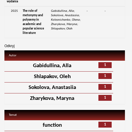
wydania
2025
The role of
Gabidullina, Alla;
-
-
metonymy and
Sokolova, Anastasiia;
polysemy in
Kolesnichenko, Olena;
academic and
Zharykova, Maryna;
popular science
Shlapakov, Oleh
literature
Odkryj
Autor
1
Gabidullina, Alla
1
Shlapakov, Oleh
1
Sokolova, Anastasiia
1
Zharykova, Maryna
Temat
1
function