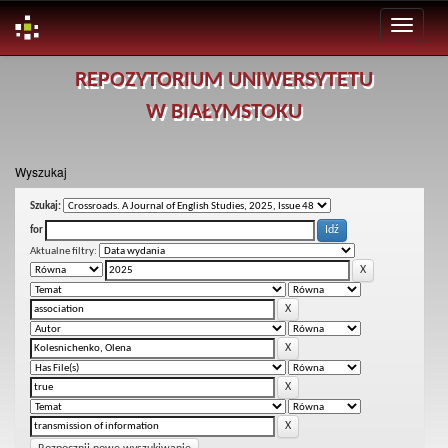
Skip
REPOZYTORIUM UNIWERSYTETU
navigation
W BIAŁYMSTOKU
Wyszukaj
Szukaj:
for
Aktualne filtry: